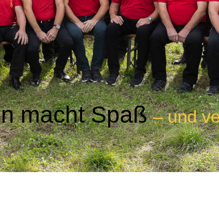
en macht Spaß
– und ve